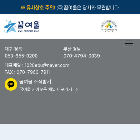
※ 유사상호 주의!
(주)꿈여울은 당사와 무관합니다.
대구·경북
부산·경남
꿈여울 교육지원센터
대구·경북 :
부산·경남 :
053-655-0200
070-4794-0039
대표메일 : 1020edu@naver.com
FAX : 070-7966-7911
꿈여울 소식받기
꿈여울 카카오톡 채널 바로가기